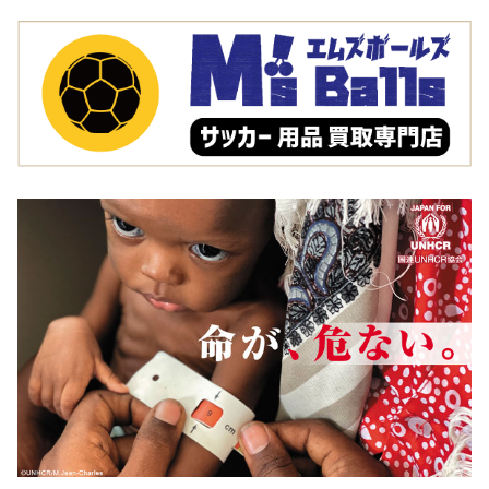
機能性が重視された作りになっているということです。
もちろん、このようなユニフォームが一般に出回ること
はまれですので、もしもこれをお持ちの場合は、高額査
定が期待できます。
有名選手のユニフォーム
サッカーにはいつの時代にもスター選手がいます。クリ
スティアーノ・ロナウドやメッシが今の時代のスーパー
スターなら、ジーコやマラドーナ、ロナウジーニョなど
は過去のスーパースターです。彼らのような伝説的なス
ター選手だけではなく、活躍した有名選手のユニフォー
ムなら、高額査定になる可能性は非常に高いでしょう。
選手のサイン入りユニフォーム
選手のサインが入ったユニフォームはレアなため、高額
査定になる可能性があります。もしもこのようなユニフ
ォームをお持ちなら、ぜひ査定に出してみましょう。有
名選手のものであれば、思わぬ高額査定も夢ではありま