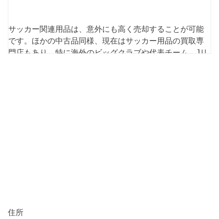
サッカー関連用品は、意外にも高く売却することが可能
です。ほかの中古品同様、現在はサッカー用品の買取専
門店もあり、特に海外のビッグクラブや代表チーム、Jリ
ーグのユニフォームは高額査定の可能性があります。も
しも、家にサッカー用品が眠っているようなら、この機
会にまとめて査定に出してみてはいかがでしょうか？本
記事では、サッカー用品の買取査定について、査定に出
す際のコツなども含めて解説していきます。
高額査定が期待できるサッカーユニ
フォームとは
サッカーユニフォームはそれこそさまざまです。その中
には、残念ながら買取ができないものも含まれます。サ
住所
ッカーユニフォームには、海外製のニセモノやコピー品