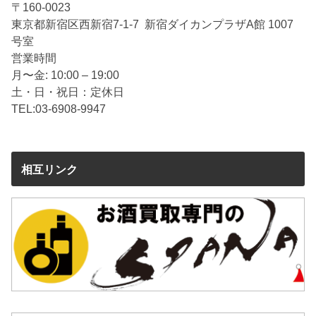
〒160-0023
なども混じるため、査定しても買取ができないケースが
東京都新宿区西新宿7-1-7 新宿ダイカンプラザA館 1007
あるのです。買取が可能なサッカーユニフォームは、正
号室
規のルートで流通していた製品のみ。もちろん、古いユ
営業時間
ニフォームも含まれます。以下に買取可能なユニフォー
月〜金: 10:00 – 19:00
ムについて紹介しているので、心当たりがあるような
土・日・祝日：定休日
ら、ぜひ押入やタンスの中を探してみてください。
TEL:03-6908-9947
オーセンティック
オーセンティックは「本物」という意味ですが、ここで
いう本物は、プロサッカーチームが選手のために支給す
相互リンク
る試合用のユニフォームと同一、もしくは試合用ユニフ
ォームを一般向けに若干カスタマイズしたユニフォーム
のことです。試合用なので、選手が力を極限まで発揮で
きるよう、非常に高度な作りになっています。新品で購
入する場合、数万円することもめずらしくありません。
レプリカ
レプリカは、勘違いされがちですが、コピー品やニセモ