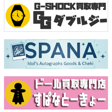
ノとは異なります。プロサッカーチームから正規ルート
で販売されている一般ファン向けのユニフォームです。
しかしレプリカは、オーセンティックとは異なり試合用
ではないので、機能性は特に重視されていません。ファ
ンがひいきのチームの応援や、日頃のファッションとし
て着用することが多いユニフォームと考えればいいでし
ょう。新品の価格も安く、オーセンティック半分程度で
す。
海外で作られたコピー品やニセモノのユニフォームも日
本に流通しています。最近はニセモノといえどもクオリ
ティが上がってきており、なかなか見極めが難しくなっ
てきています。もしも査定の際にニセモノであることが
わかった場合は、買取は不可能なのでご了承ください。
選手に実際に支給されたユニフォーム
選手に実際に支給されたユニフォームも買取の対象で
す。トレーニング用など、選手支給のユニフォームには
さまざまなタイプがありますが、共通するのは、非常に