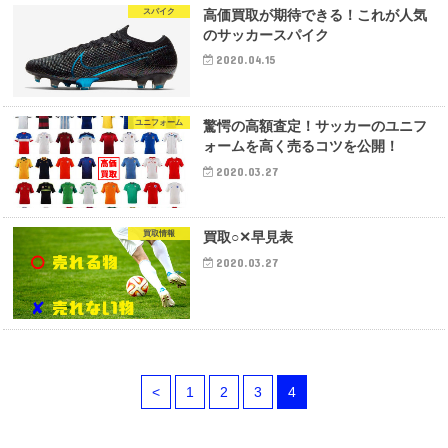
スパイク
高価買取が期待できる！これが人気
のサッカースパイク
2020.04.15
ユニフォーム
驚愕の高額査定！サッカーのユニフ
ォームを高く売るコツを公開！
2020.03.27
買取情報
買取○✕早見表
2020.03.27
<
1
2
3
4