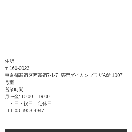
す際のコツなども含めて解説していきます。
高額査定が期待できるサッカーユニ
フォームとは
サッカーユニフォームはそれこそさまざまです。その中
には、残念ながら買取ができないものも含まれます。サ
住所
ッカーユニフォームには、海外製のニセモノやコピー品
〒160-0023
なども混じるため、査定しても買取ができないケースが
東京都新宿区西新宿7-1-7 新宿ダイカンプラザA館 1007
あるのです。買取が可能なサッカーユニフォームは、正
号室
規のルートで流通していた製品のみ。もちろん、古いユ
営業時間
ニフォームも含まれます。以下に買取可能なユニフォー
月〜金: 10:00 – 19:00
ムについて紹介しているので、心当たりがあるような
土・日・祝日：定休日
ら、ぜひ押入やタンスの中を探してみてください。
TEL:03-6908-9947
オーセンティック
オーセンティックは「本物」という意味ですが、ここで