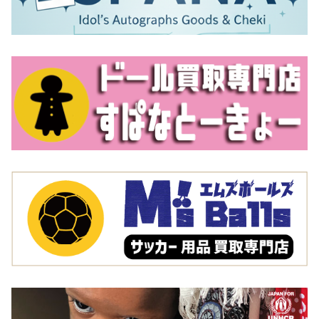
本に流通しています。最近はニセモノといえどもクオリ
ティが上がってきており、なかなか見極めが難しくなっ
てきています。もしも査定の際にニセモノであることが
わかった場合は、買取は不可能なのでご了承ください。
選手に実際に支給されたユニフォーム
選手に実際に支給されたユニフォームも買取の対象で
す。トレーニング用など、選手支給のユニフォームには
さまざまなタイプがありますが、共通するのは、非常に
機能性が重視された作りになっているということです。
もちろん、このようなユニフォームが一般に出回ること
はまれですので、もしもこれをお持ちの場合は、高額査
定が期待できます。
有名選手のユニフォーム
サッカーにはいつの時代にもスター選手がいます。クリ
スティアーノ・ロナウドやメッシが今の時代のスーパー
スターなら、ジーコやマラドーナ、ロナウジーニョなど