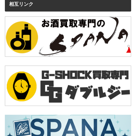
いう本物は、プロサッカーチームが選手のために支給す
相互リンク
る試合用のユニフォームと同一、もしくは試合用ユニフ
ォームを一般向けに若干カスタマイズしたユニフォーム
のことです。試合用なので、選手が力を極限まで発揮で
きるよう、非常に高度な作りになっています。新品で購
入する場合、数万円することもめずらしくありません。
レプリカ
レプリカは、勘違いされがちですが、コピー品やニセモ
ノとは異なります。プロサッカーチームから正規ルート
で販売されている一般ファン向けのユニフォームです。
しかしレプリカは、オーセンティックとは異なり試合用
ではないので、機能性は特に重視されていません。ファ
ンがひいきのチームの応援や、日頃のファッションとし
て着用することが多いユニフォームと考えればいいでし
ょう。新品の価格も安く、オーセンティック半分程度で
す。
海外で作られたコピー品やニセモノのユニフォームも日