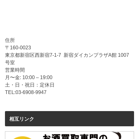
フォームとは
サッカーユニフォームはそれこそさまざまです。その中
には、残念ながら買取ができないものも含まれます。サ
住所
ッカーユニフォームには、海外製のニセモノやコピー品
〒160-0023
なども混じるため、査定しても買取ができないケースが
東京都新宿区西新宿7-1-7 新宿ダイカンプラザA館 1007
あるのです。買取が可能なサッカーユニフォームは、正
号室
規のルートで流通していた製品のみ。もちろん、古いユ
営業時間
ニフォームも含まれます。以下に買取可能なユニフォー
月〜金: 10:00 – 19:00
ムについて紹介しているので、心当たりがあるような
土・日・祝日：定休日
ら、ぜひ押入やタンスの中を探してみてください。
TEL:03-6908-9947
オーセンティック
オーセンティックは「本物」という意味ですが、ここで
いう本物は、プロサッカーチームが選手のために支給す
相互リンク
る試合用のユニフォームと同一、もしくは試合用ユニフ
ォームを一般向けに若干カスタマイズしたユニフォーム