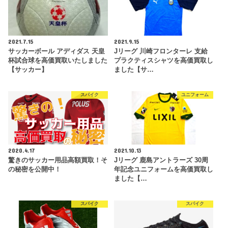
2021.7.15
2021.9.15
サッカーボール アディダス 天皇
Jリーグ 川崎フロンターレ 支給
杯試合球を高価買取いたしました
プラクティスシャツを高価買取し
【サッカー】
ました【サ…
スパイク
ユニフォーム
2020.4.17
2021.10.13
驚きのサッカー用品高額買取！そ
Jリーグ 鹿島アントラーズ 30周
の秘密を公開中！
年記念ユニフォームを高価買取し
ました【…
スパイク
スパイク