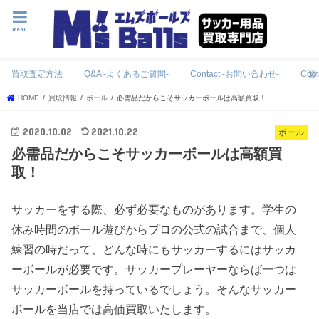
menu
買取査定方法
Q&A -よくあるご質問-
Contact -お問い合わせ-
Com
HOME
買取情報
ボール
必需品だからこそサッカーボールは高額買取！
2020.10.02
2021.10.22
ボール
必需品だからこそサッカーボールは高額買
取！
サッカーをする際、必ず必要なものがあります。学生の
休み時間のボール遊びからプロの公式の試合まで、個人
練習の時だって、どんな時にもサッカーするにはサッカ
ーボールが必要です。サッカープレーヤーならば一つは
サッカーボールを持っているでしょう。そんなサッカー
ボールを当店では高価買取いたします。