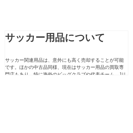
サッカー用品について
サッカー関連用品は、意外にも高く売却することが可能
です。ほかの中古品同様、現在はサッカー用品の買取専
門店もあり、特に海外のビッグクラブや代表チーム、Jリ
ーグのユニフォームは高額査定の可能性があります。も
しも、家にサッカー用品が眠っているようなら、この機
会にまとめて査定に出してみてはいかがでしょうか？本
記事では、サッカー用品の買取査定について、査定に出
す際のコツなども含めて解説していきます。
高額査定が期待できるサッカーユニ