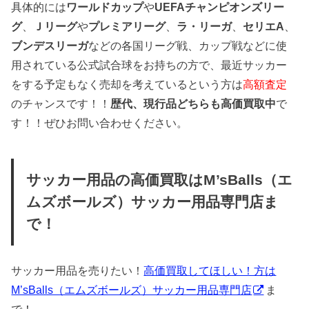
具体的には
ワールドカップ
や
UEFAチャンピオンズリー
グ
、
Ｊリーグ
や
プレミアリーグ
、
ラ・リーガ
、
セリエA
、
ブンデスリーガ
などの各国リーグ戦、カップ戦などに使
用されている公式試合球をお持ちの方で、最近サッカー
をする予定もなく売却を考えているという方は
高額査定
のチャンスです！！
歴代、現行品どちらも高価買取中
で
す！！ぜひお問い合わせください。
サッカー用品の高価買取はM’sBalls（エ
ムズボールズ）サッカー用品専門店ま
で！
サッカー用品を売りたい！
高価買取してほしい！方は
M’sBalls（エムズボールズ）サッカー用品専門店
ま
で！