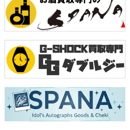
のことです。試合用なので、選手が力を極限まで発揮で
きるよう、非常に高度な作りになっています。新品で購
入する場合、数万円することもめずらしくありません。
レプリカ
レプリカは、勘違いされがちですが、コピー品やニセモ
ノとは異なります。プロサッカーチームから正規ルート
で販売されている一般ファン向けのユニフォームです。
しかしレプリカは、オーセンティックとは異なり試合用
ではないので、機能性は特に重視されていません。ファ
ンがひいきのチームの応援や、日頃のファッションとし
て着用することが多いユニフォームと考えればいいでし
ょう。新品の価格も安く、オーセンティック半分程度で
す。
海外で作られたコピー品やニセモノのユニフォームも日
本に流通しています。最近はニセモノといえどもクオリ
ティが上がってきており、なかなか見極めが難しくなっ
てきています。もしも査定の際にニセモノであることが