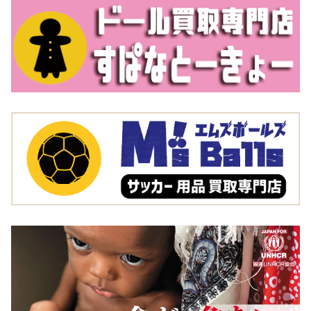
わかった場合は、買取は不可能なのでご了承ください。
選手に実際に支給されたユニフォーム
選手に実際に支給されたユニフォームも買取の対象で
す。トレーニング用など、選手支給のユニフォームには
さまざまなタイプがありますが、共通するのは、非常に
機能性が重視された作りになっているということです。
もちろん、このようなユニフォームが一般に出回ること
はまれですので、もしもこれをお持ちの場合は、高額査
定が期待できます。
有名選手のユニフォーム
サッカーにはいつの時代にもスター選手がいます。クリ
スティアーノ・ロナウドやメッシが今の時代のスーパー
スターなら、ジーコやマラドーナ、ロナウジーニョなど
は過去のスーパースターです。彼らのような伝説的なス
ター選手だけではなく、活躍した有名選手のユニフォー
ムなら、高額査定になる可能性は非常に高いでしょう。